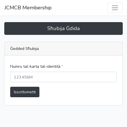
JCMCB Membership
Sħubija Ġdida
Ġedded Sħubija
Numru tal-karta tal-identità
Issottometti