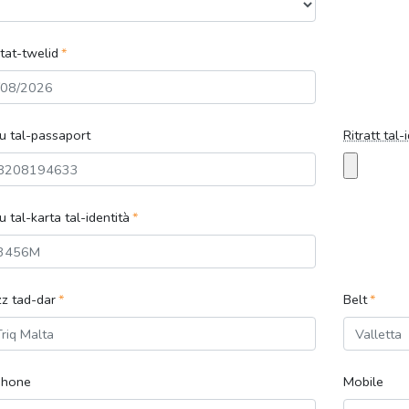
tat-twelid
 tal-passaport
Ritratt tal-
 tal-karta tal-identità
izz tad-dar
Belt
phone
Mobile