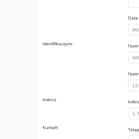
Data 
Identifikazzjoni
Numru
Numru
Indirizz
Indir
Kuntatt
Tele