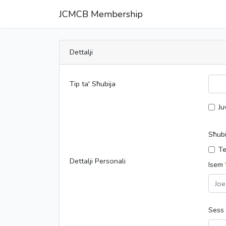
JCMCB Membership
Dettalji
Tip ta' Sħubija
Ju
Sħubi
Te
Dettalji Personali
Isem
Sess